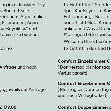
nung im exklusiven Day-
1 x Eintritt für 4 Stun
s-Bad mit Sole-
Spa „Kur-Royal“ im Kai
 Odorium, Aqua mulino,
Entspannungs-Bassin, 
, Eisbrunnen, Aqua
Sand-Licht-Bad, Kräut
ur-Royalities“ und
Salina und Wave Dreams
efonisch zu buchen.
Massagen bitten wir Si
Welcome Drink bei Anr
Casino
1 x Eintritt in das Bad
Comfort Einzelzimmer € 
f Anfrage und nach
( Donnerstag bis Montag;
Verfügbarkeit)
Comfort Einzelzimmer € 
e; jeweils auf Anfrage
( Montag bis Donnerstag u
und nach Verfügbarkeit)
€ 179,00
Comfort Doppelzimmer pr