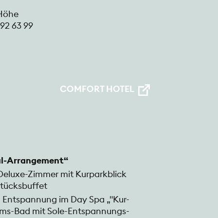
 Höhe
 92 63 99
COMFORT HOTEL
al-Arrangement“
eluxe-Zimmer mit Kurparkblick
stücksbuffet
den Entspannung im Day Spa „"Kur-
elms-Bad mit Sole-Entspannungs-