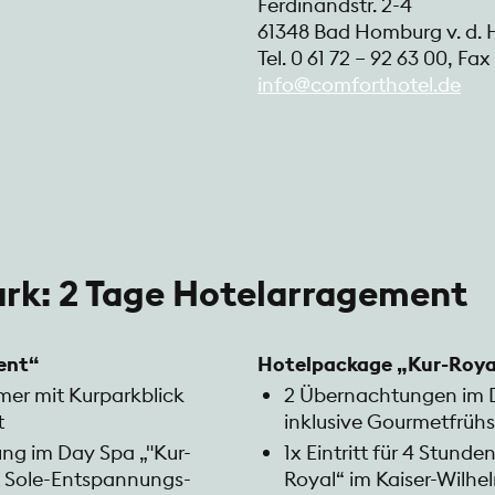
Ferdinandstr. 2-4
61348 Bad Homburg v. d.
Tel. 0 61 72 – 92 63 00, Fax
info@comforthotel.de
ark: 2 Tage Hotelarragement
ent“
Hotelpackage „Kur-Roy
er mit Kurparkblick
2 Übernachtungen im D
t
inklusive Gourmetfrüh
ung im Day Spa „"Kur-
1x Eintritt für 4 Stun
t Sole-Entspannungs-
Royal“ im Kaiser-Wilh