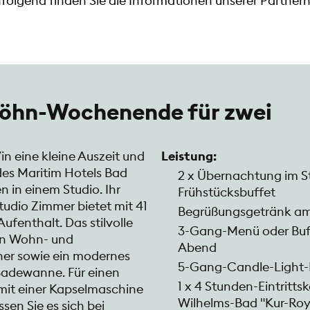
olgend finden Sie die Informationen unserer Partnerh
wöhn-Wochenende für zwei
in eine kleine Auszeit und
Leistung:
des Maritim Hotels Bad
2 x Übernachtung im St
in einem Studio. Ihr
Frühstücksbuffet
tudio Zimmer bietet mit 41
Begrüßungsgetränk am
ufenthalt. Das stilvolle
3-Gang-Menü oder Buff
hen Wohn- und
Abend
her sowie ein modernes
5-Gang-Candle-Light-
adewanne. Für einen
1 x 4 Stunden-Eintrittsk
 mit einer Kapselmaschine
Wilhelms-Bad "Kur-Roy
sen Sie es sich bei