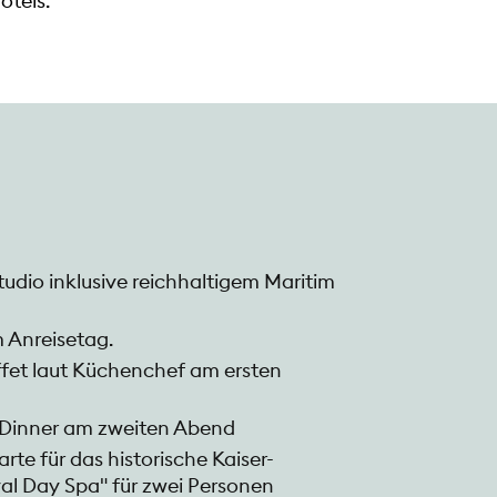
otels.
udio inklusive reichhaltigem Maritim
 Anreisetag.
et laut Küchenchef am ersten
Dinner am zweiten Abend
arte für das historische Kaiser-
al Day Spa" für zwei Personen