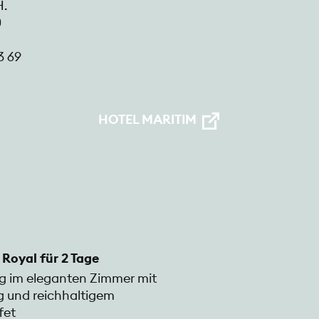
H.
0
3 69
HOTEL MARITIM
Royal für 2 Tage
ng im eleganten Zimmer mit
 und reichhaltigem
fet